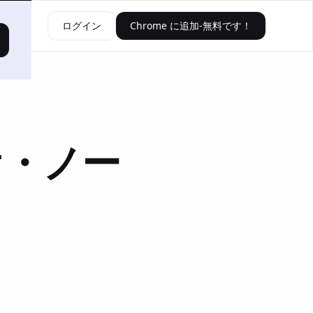
資源
ログイン
Chrome に追加-無料です！
オ・ノー