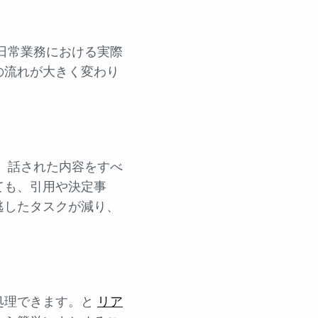
日常業務における実際
の流れが大きく変わり
、話された内容をすべ
ても、引用や決定事
逃したタスクが減り、
処理できます。と
リア