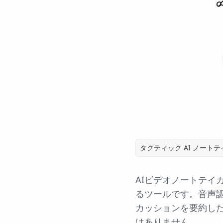
タクティック AI ノート
AIビデオノートテイ
るツールです。音声
カッションを要約し
はありません。