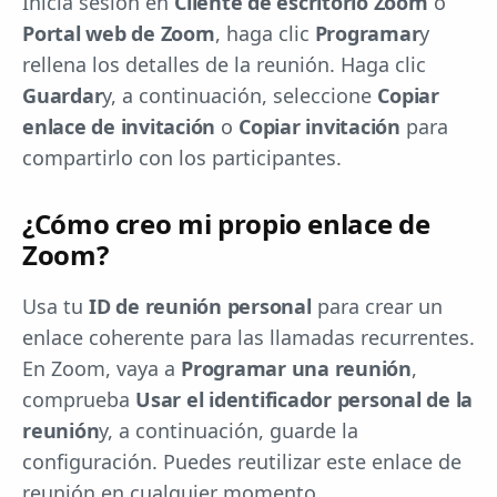
Inicia sesión en
Cliente de escritorio Zoom
o
Portal web de Zoom
, haga clic
Programar
y
rellena los detalles de la reunión. Haga clic
Guardar
y, a continuación, seleccione
Copiar
enlace de invitación
o
Copiar invitación
para
compartirlo con los participantes.
¿Cómo creo mi propio enlace de
Zoom?
Usa tu
ID de reunión personal
para crear un
enlace coherente para las llamadas recurrentes.
En Zoom, vaya a
Programar una reunión
,
comprueba
Usar el identificador personal de la
reunión
y, a continuación, guarde la
configuración. Puedes reutilizar este enlace de
reunión en cualquier momento.