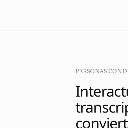
PERSONAS CON D
Interac
transcri
conviert