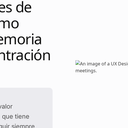
nes de
omo
emoria
ntración
valor
 que tiene
guir siempre