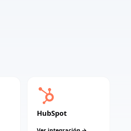
HubSpot
Ver integración