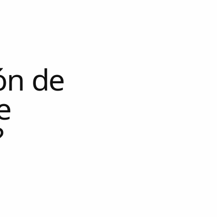
ón de
e
?