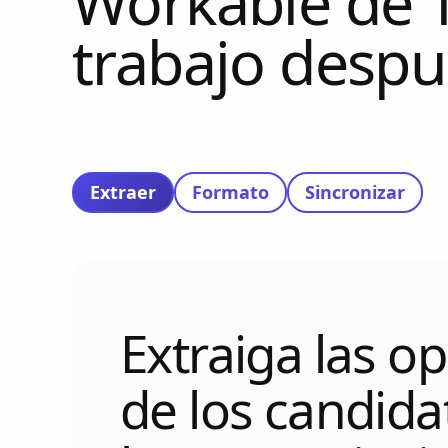
Workable de T
trabajo despu
Extraer
Formato
Sincronizar
Extraiga las o
de los candida