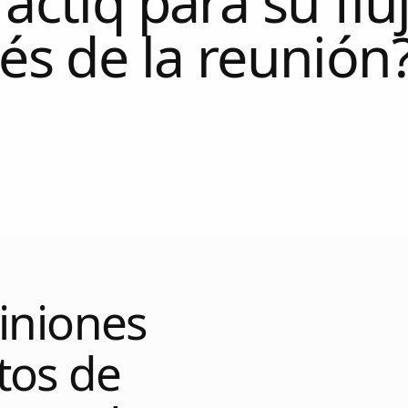
actiq para su flu
és de la reunión
piniones
tos de