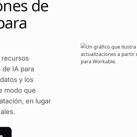
iones de
para
e recursos
 de IA para
datos y los
de modo que
atación, en lugar
ales.
e