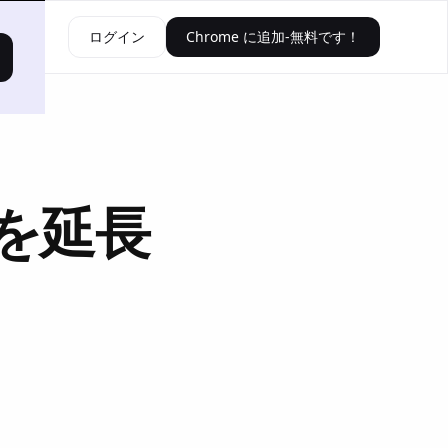
資源
ログイン
Chrome に追加-無料です！
を延長