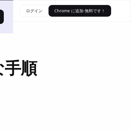
資源
ログイン
Chrome に追加-無料です！
な手順