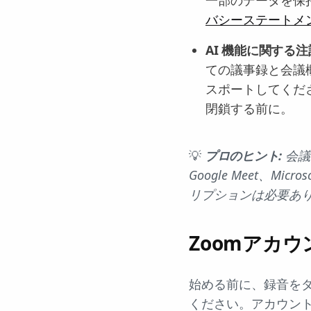
バシーステートメ
AI 機能に関する
ての議事録と会議
スポートしてくだ
閉鎖する前に。
💡
プロのヒント:
会議
Google Meet、
リプションは必要あ
Zoomアカ
始める前に、録音を
ください。アカウン