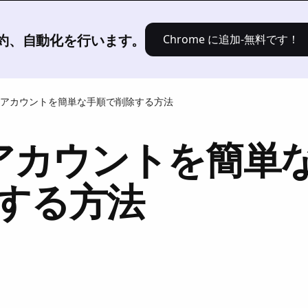
[製品]
ソリューション
価格設定
、要約、自動化を行います。
Chrome に追加-無料です！
omアカウントを簡単な手順で削除する方法
mアカウントを簡単
する方法