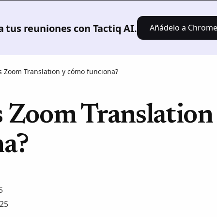
Producto
Soluciones
Fijación
Recursos
 tus reuniones con Tactiq AI.
Añádelo a Chrome: 
s Zoom Translation y cómo funciona?
s Zoom Translation
na?
5
025