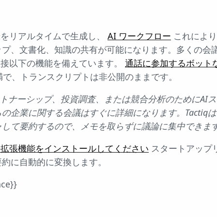
記録をリアルタイムで生成し、
AI ワークフロー
これにより
ップ、文書化、知識の共有が可能になります。多くの会
ザで直接以下の機能を備えています。
通話に参加するボット
満で、トランスクリプトは非公開のままです。
トナーシップ、投資調査、または競合分析のためにAI
の企業に関する会議はすぐに詳細になります。Tactiq
ャして要約するので、メモを取らずに議論に集中できま
rome拡張機能をインストールしてください
スタートアップ
要約に自動的に変換します。
nce}}