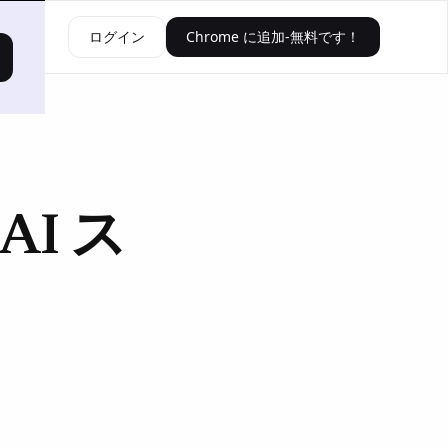
資源
ログイン
Chrome に追加-無料です！
I ス