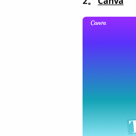
2。
Canva