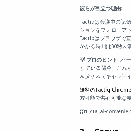
彼らが目立つ理由:
Tactiqは会議中の
ションをフォローア
Tactiqはブラウ
かかる時間は30秒未
💡 プロのヒント:
パー
している場合、これら
ルタイムでキャプチ
無料のTactiq Ch
索可能で共有可能な
{{rt_cta_ai-convenie