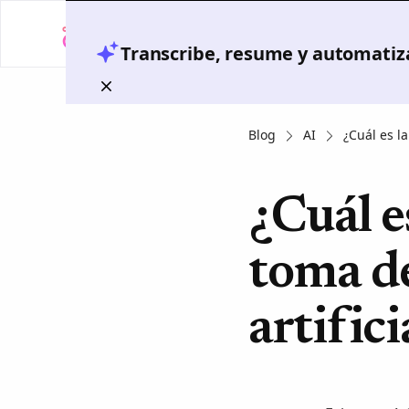
Transcribe, resume y automatiza
Blog
AI
¿Cuál es l
¿Cuál e
toma de
artific