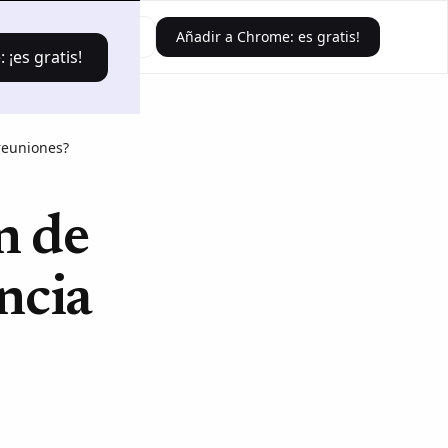
Iniciar sesión
Añadir a Chrome: es gratis!
¡es gratis!
 reuniones?
n de
ncia