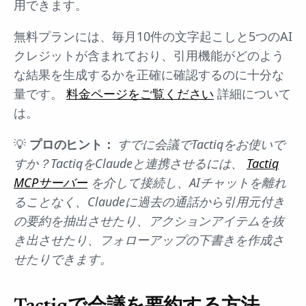
用できます。
無料プランには、毎月10件の文字起こしと5つのAI
クレジットが含まれており、引用機能がどのよう
な結果を生成するかを正確に確認するのに十分な
量です。
料金ページをご覧ください
詳細について
は。
💡
プロのヒント：
すでに会議でTactiqをお使いで
すか？TactiqをClaudeと連携させるには、
Tactiq
MCPサーバー
を介して接続し、AIチャットを離れ
ることなく、Claudeに過去の通話から引用元付き
の要約を抽出させたり、アクションアイテムを抜
き出させたり、フォローアップの下書きを作成さ
せたりできます。