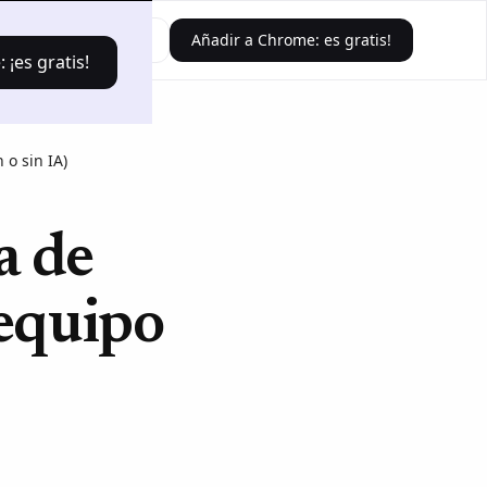
Iniciar sesión
Añadir a Chrome: es gratis!
¡es gratis!
 o sin IA)
a de
 equipo