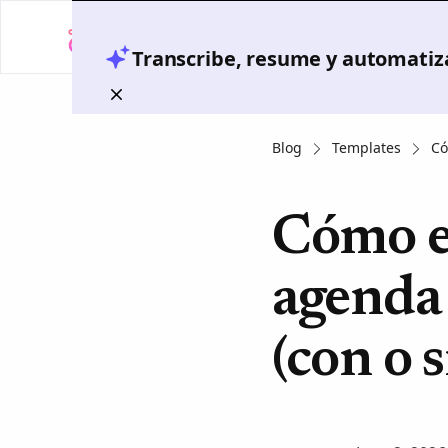
Transcribe, resume y automatiza
Blog
Templates
Có
Cómo es
agenda 
(con o s