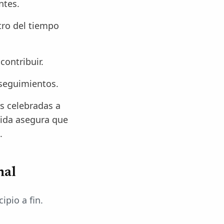
ntes.
tro del tiempo
ontribuir.
 seguimientos.
s celebradas a
ida asegura que
.
nal
ipio a fin.