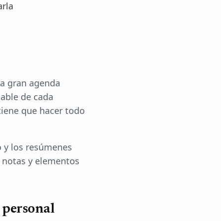
arla
una gran agenda
sable de cada
tiene que hacer todo
o y los resúmenes
 notas y elementos
 personal