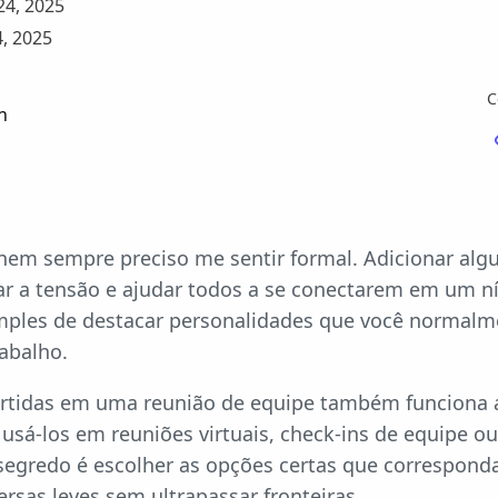
4, 2025
, 2025
C
n
nem sempre preciso me sentir formal. Adicionar al
iar a tensão e ajudar todos a se conectarem em um n
ples de destacar personalidades que você normalm
rabalho.
ertidas em uma reunião de equipe também funciona 
 usá-los em reuniões virtuais, check-ins de equipe 
 segredo é escolher as opções certas que correspond
sas leves sem ultrapassar fronteiras.