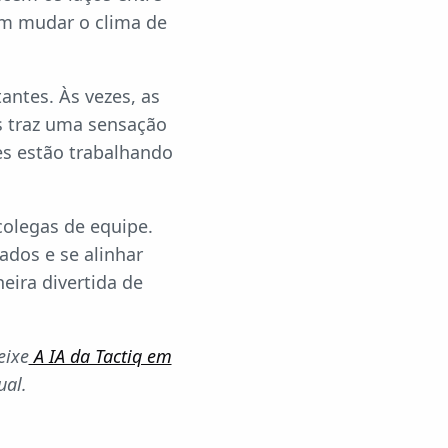
em mudar o clima de
ntes. Às vezes, as
es traz uma sensação
es estão trabalhando
colegas de equipe.
ados e se alinhar
eira divertida de
eixe
A IA da Tactiq em
ual.