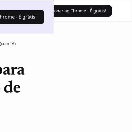
Faça o login
Adicionar ao Chrome - É grátis!
hrome - É grátis!
(com IA)
para
 de