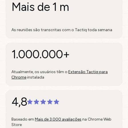
Mais de 1 m
As reuniões são transcritas com o Tactiq toda semana
1.000.000+
Atualmente, os usuários têm o
Extensão Tactiq para
Chrome
instalada
4,8
Baseado em
Mais de 3.000 avaliações
na Chrome Web
Store