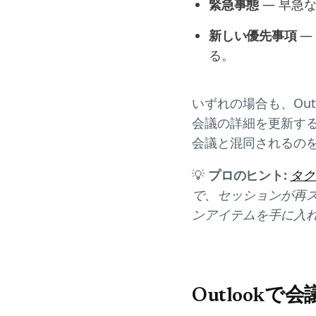
緊急事態
— 早急
新しい優先事項
—
る。
いずれの場合も、Ou
会議の詳細を更新する
会議と混同されるの
💡
プロのヒント:
タク
で、セッションが再
ンアイテムを手に入
Outlook