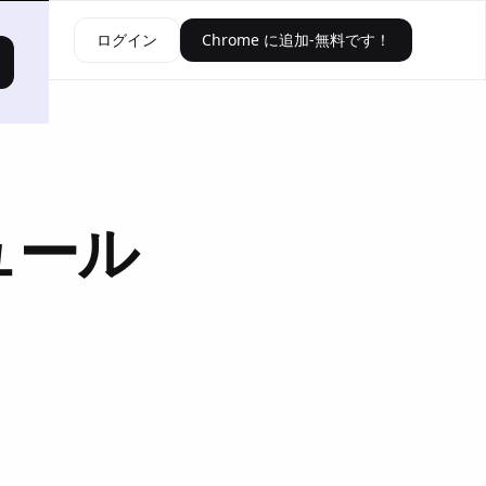
資源
ログイン
Chrome に追加-無料です！
ュール