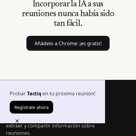
Incorporar la IA a sus
reuniones nunca había sido
tan fácil.
Añádelo a Chrome: ¡es gratis!
Probar
Tactiq
en tu próxima reunión!
Regístrate ahora
La forma más fácil de transcribir, resumir,
extraer y compartir información sobre
reuniones.