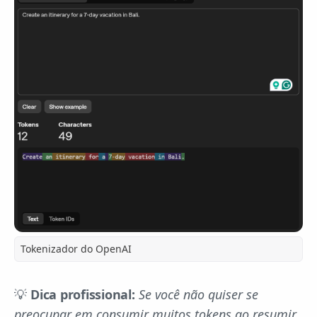
Tokenizador do OpenAI
💡
Dica profissional:
Se você não quiser se
preocupar em consumir muitos tokens ao resumir