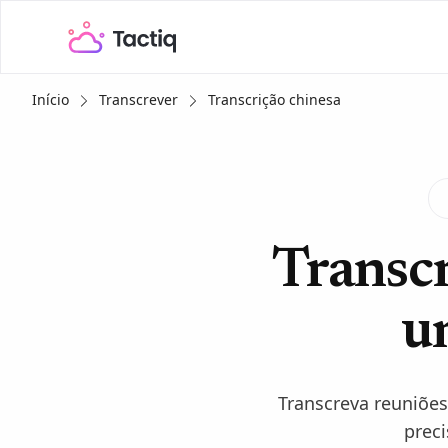
Início
Transcrever
Transcrição chinesa
Transcr
u
Transcreva reuniões
prec