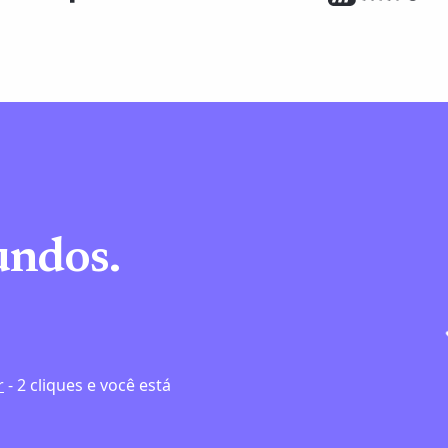
undos.
e
r
- 2 cliques e você está