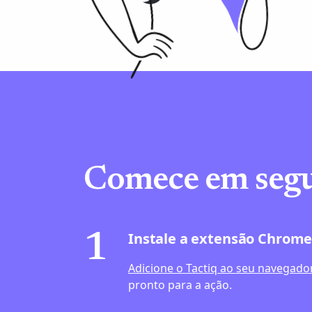
Comece em seg
Instale a extensão Chrom
1
Adicione o Tactiq ao seu navegado
pronto para a ação.