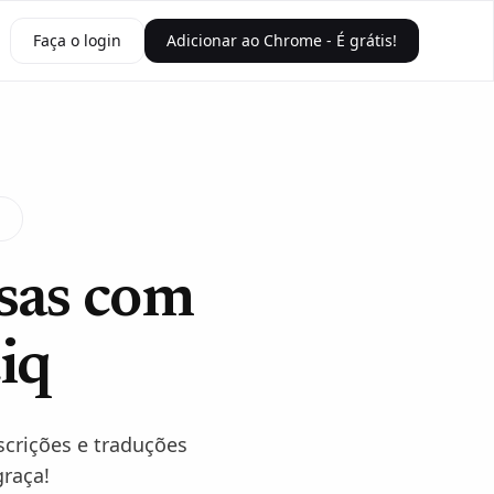
Faça o login
Adicionar ao Chrome - É grátis!
esas com
iq
scrições e traduções
raça!