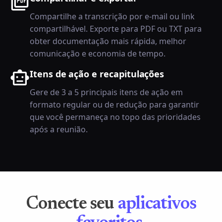
Compartilhe a transcrição por e-mail ou link
compartilhável. Exporte para PDF ou TXT para
obter documentação mais rápida, melhor
comunicação e economia de tempo.
Itens de ação e recapitulações
Gere de 3 a 5 principais itens de ação em
formato regular ou de redução para garantir
que você permaneça no topo das prioridades
após a reunião.
Conecte seu
aplicativos