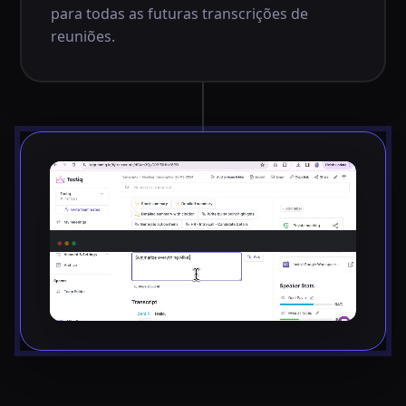
para todas as futuras transcrições de
reuniões.