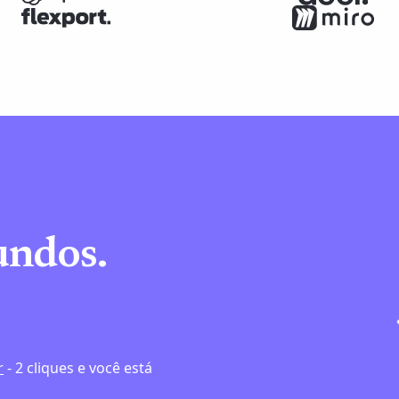
undos.
e
r
- 2 cliques e você está