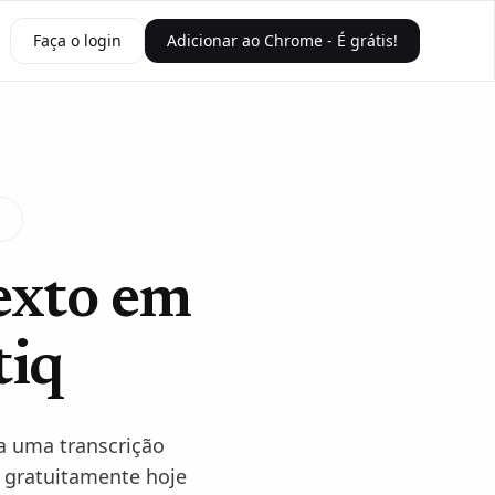
Faça o login
Adicionar ao Chrome - É grátis!
exto em
tiq
a uma transcrição
 gratuitamente hoje