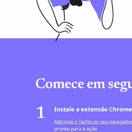
Comece em seg
Instale a extensão Chrom
1
Adicione o Tactiq ao seu navegado
pronto para a ação.