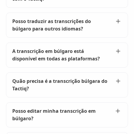
Para transcrever o búlgaro, basta iniciar sua
reunião no Tactiq e selecionar o búlgaro como
Posso traduzir as transcrições do
idioma de transcrição. A Tactiq cuidará do resto,
búlgaro para outros idiomas?
fornecendo uma transcrição búlgara precisa.
Sim, o Tactiq permite traduzir transcrições
búlgaras em mais de 60 idiomas. Basta usar as
A transcrição em búlgaro está
instruções de IA no Tactiq para converter sua
disponível em todas as plataformas?
transcrição.
O Tactiq oferece suporte à transcrição em
búlgaro no Google Meet, Zoom e Microsoft
Quão precisa é a transcrição búlgara do
Teams. Basta adicionar a extensão Tactiq ao seu
Tactiq?
navegador e começar a transcrever.
O Tactiq usa IA avançada para garantir alta
precisão nas transcrições búlgaras. Você pode
Posso editar minha transcrição em
confiar na Tactiq para capturar todos os
búlgaro?
detalhes da sua reunião.
Absolutamente! Depois da reunião, você pode