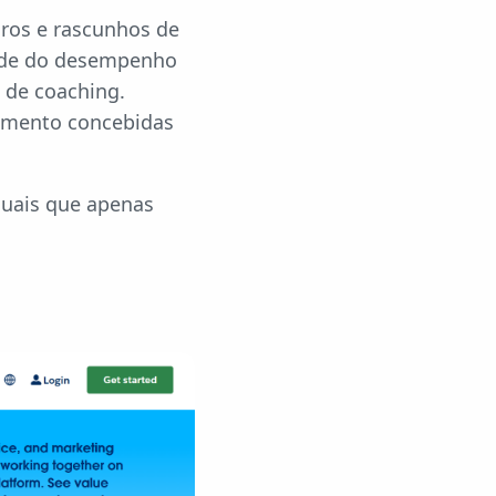
aros e rascunhos de
dade do desempenho
 de coaching.
timento concebidas
duais que apenas