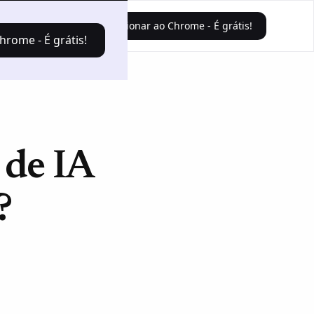
Faça o login
Adicionar ao Chrome - É grátis!
hrome - É grátis!
 de IA
?