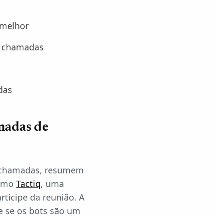
 melhor
de chamadas
das
madas de
m chamadas, resumem
como
Tactiq
, uma
ticipe da reunião. A
e se os bots são um