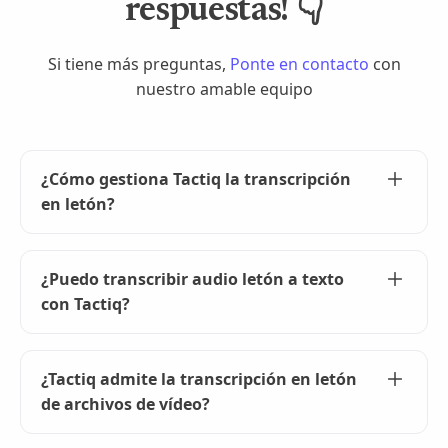
respuestas! 👇
Si tiene más preguntas,
Ponte en contacto
con
nuestro amable equipo
¿Cómo gestiona Tactiq la transcripción
en letón?
Tactiq utiliza inteligencia artificial avanzada para
proporcionar transcripciones precisas en letón.
¿Puedo transcribir audio letón a texto
Simplemente comienza tu reunión y Tactiq se
con Tactiq?
encargará del resto, capturando cada detalle en
tiempo real.
¡Absolutamente! Tactiq puede transcribir audio
letón a texto sin problemas. Solo tienes que
¿Tactiq admite la transcripción en letón
subir tu archivo de audio y nuestra IA generará
de archivos de vídeo?
la transcripción rápidamente.
Sí, Tactiq admite la transcripción en letón de