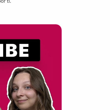
r ti.