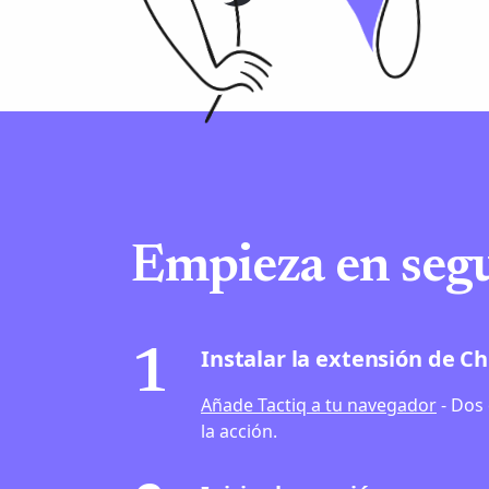
Empieza en seg
Instalar la extensión de 
1
Añade Tactiq a tu navegador
- Dos 
la acción.