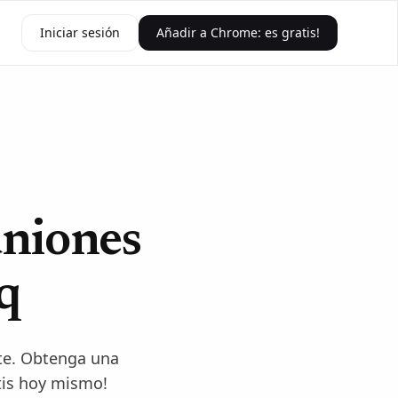
Iniciar sesión
Añadir a Chrome: es gratis!
uniones
q
te. Obtenga una
atis hoy mismo!