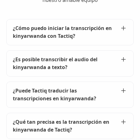
nuestro amable equipo
¿Cómo puedo iniciar la transcripción en
kinyarwanda con Tactiq?
Para empezar a transcribir en kinyarwanda,
instala la extensión Tactiq para Chrome, únete a
¿Es posible transcribir el audio del
tu reunión en línea y selecciona kinyarwanda
kinyarwanda a texto?
como idioma preferido en la configuración.
Sí, Tactiq puede transcribir sin problemas audio
en kinyarwanda a texto. Solo tienes que subir tu
¿Puede Tactiq traducir las
archivo de audio y nuestra IA se encargará del
transcripciones en kinyarwanda?
resto para lograr una transcripción precisa.
¡Absolutamente! Tactiq puede traducir
transcripciones en kinyarwanda a más de 60
¿Qué tan precisa es la transcripción en
idiomas. Simplemente usa las instrucciones de
kinyarwanda de Tactiq?
la IA para traducir tu transcripción después de