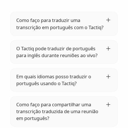
Como faço para traduzir uma
transcrição em português com o Tactiq?
Envie sua transcrição em português para o
Tactiq. Abra-o e use a IA da Tactiq para
O Tactiq pode traduzir de português
traduzi-lo instantaneamente para qualquer
para inglês durante reuniões ao vivo?
um dos mais de 35 idiomas disponíveis.
Sim, o Tactiq pode traduzir português para
inglês em tempo real durante suas
Em quais idiomas posso traduzir o
reuniões. Basta ativar a transcrição e
português usando o Tactiq?
tradução ao vivo em seu widget Tactiq.
O Tactiq suporta tradução do português
para mais de 35 idiomas, incluindo
Como faço para compartilhar uma
espanhol, francês, alemão e muitos mais.
transcrição traduzida de uma reunião
Confira nossa lista completa para obter
em português?
detalhes.