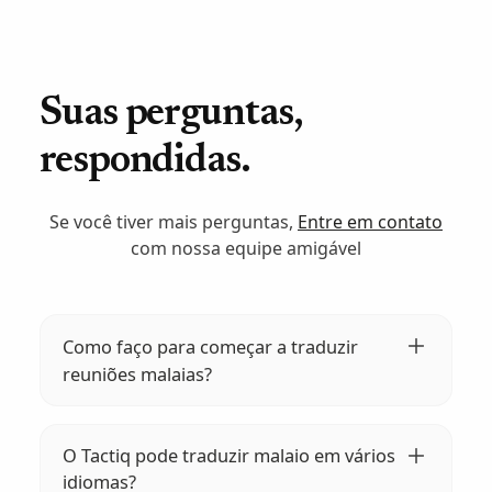
Suas perguntas,
respondidas.
Se você tiver mais perguntas,
Entre em contato
com nossa equipe amigável
Como faço para começar a traduzir
reuniões malaias?
Instale a extensão Tactiq em seu navegador,
participe da reunião e inicie a transcrição
O Tactiq pode traduzir malaio em vários
ao vivo. O Tactiq cuidará da tradução malaia
idiomas?