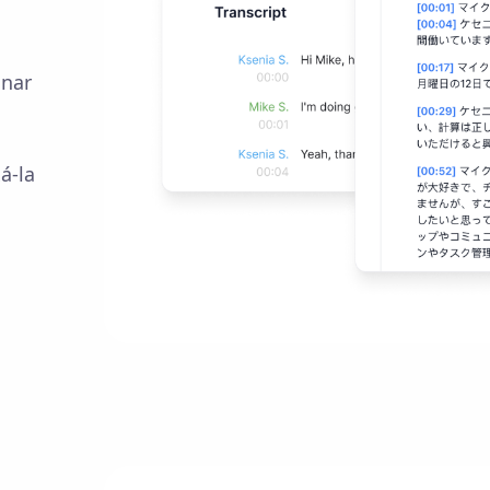
onar
á-la