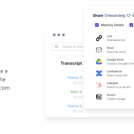
se e
lhe
 com