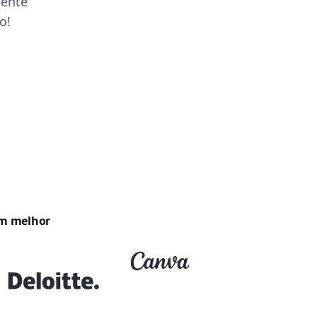
mente
o!
em melhor