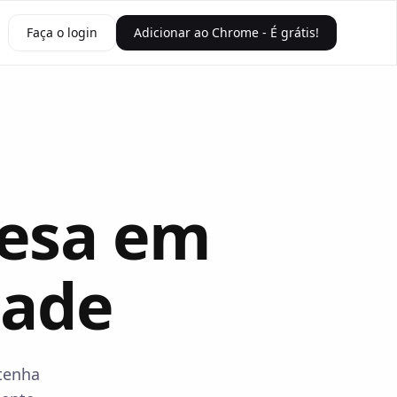
Faça o login
Adicionar ao Chrome - É grátis!
nesa em
dade
btenha