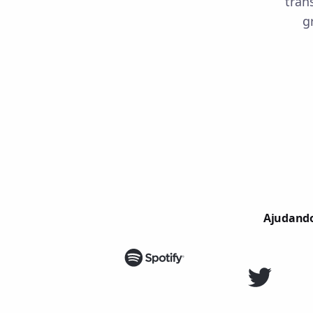
tran
g
Ajudando