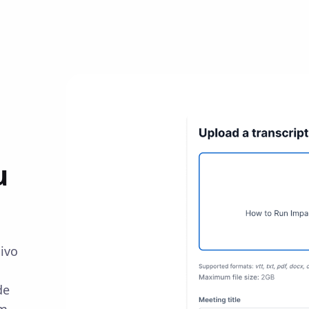
u
ivo
de
em