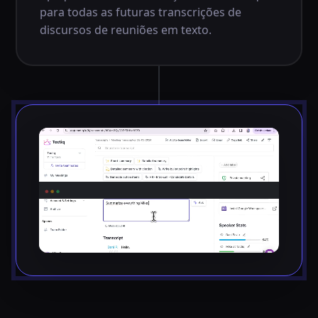
para todas as futuras transcrições de
discursos de reuniões em texto.