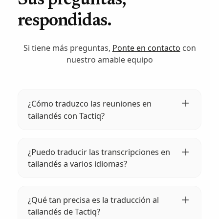
Sus preguntas,
respondidas.
Si tiene más preguntas,
Ponte en contacto
con
nuestro amable equipo
¿Cómo traduzco las reuniones en
tailandés con Tactiq?
Para traducir reuniones en tailandés,
instala la extensión Tactiq, únete a tu
¿Puedo traducir las transcripciones en
reunión e inicia la transcripción. Tactiq
tailandés a varios idiomas?
transcribirá y traducirá automáticamente la
Sí, Tactiq puede traducir transcripciones en
conversación en tailandés a su idioma
tailandés a más de 35 idiomas.
preferido. ¡Pruébalo gratis hoy mismo!
¿Qué tan precisa es la traducción al
Simplemente selecciona el idioma que
tailandés de Tactiq?