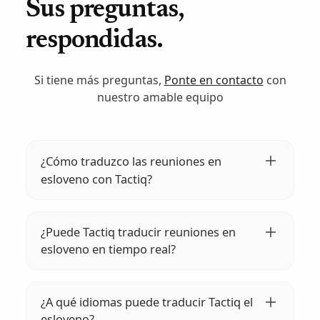
Sus preguntas,
respondidas.
Si tiene más preguntas,
Ponte en contacto
con
nuestro amable equipo
¿Cómo traduzco las reuniones en
esloveno con Tactiq?
Instala la extensión Tactiq para Chrome,
inicia tu reunión y Tactiq transcribirá y
¿Puede Tactiq traducir reuniones en
traducirá automáticamente el esloveno a
esloveno en tiempo real?
más de 35 idiomas. ¡Es rápido y fácil!
Sí, Tactiq proporciona la transcripción y
traducción en tiempo real de las reuniones
¿A qué idiomas puede traducir Tactiq el
en esloveno, lo que garantiza traducciones
esloveno?