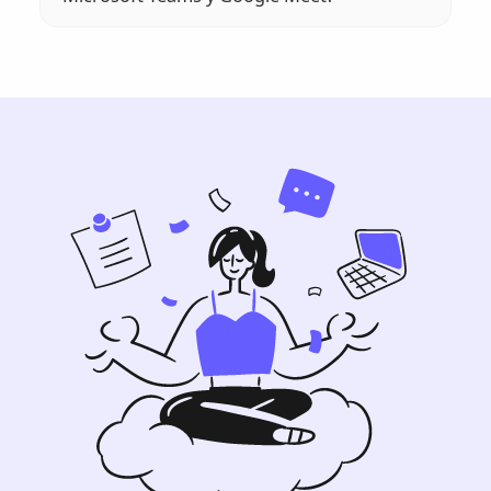
transcripciones a su idioma preferido.
¡Sí! Por favor, consulte
https://help.tactiq.io/en/articles/8627989-
what-languages-does-tactiq-support
para
obtener más información. Por lo general,
Google Meet admite más idiomas que
Zoom y Microsoft Teams.