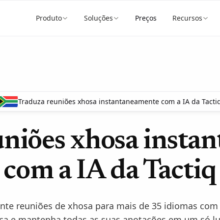
Produto
Soluções
Preços
Recursos
Traduza reuniões xhosa instantaneamente com a IA da Tacti
uniões xhosa insta
com a IA da Tactiq
nte reuniões de xhosa para mais de 35 idiomas com
ça e mantenha todas as suas anotações em um só lu