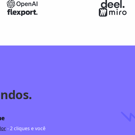
ndos.
me
dor
- 2 cliques e você