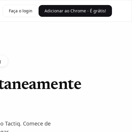
Faça o login
Adicionar ao Chrome - É grátis!
q
ntaneamente
 o Tactiq. Comece de
gar.