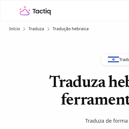
Início
Traduza
Tradução hebraica
Trad
Traduza he
ferrament
Traduza de forma 