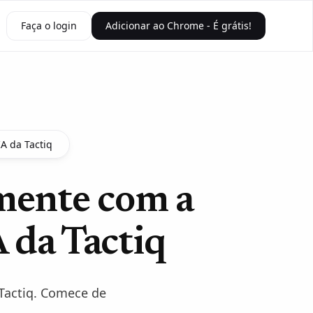
Faça o login
Adicionar ao Chrome - É grátis!
A da Tactiq
mente com a
 da Tactiq
 Tactiq. Comece de