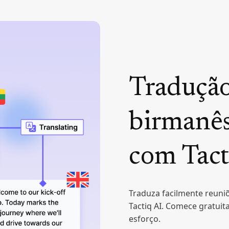
Tradução
birmanês
com Tact
Traduza facilmente reuni
Tactiq AI. Comece gratu
esforço.