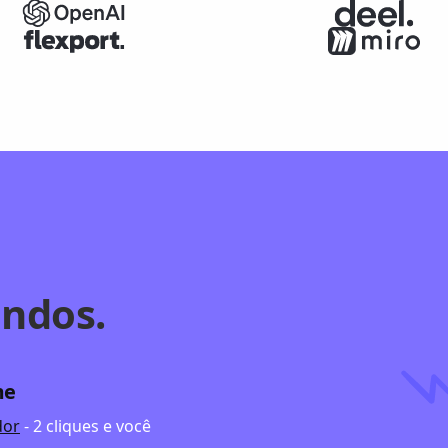
ndos.
me
dor
- 2 cliques e você