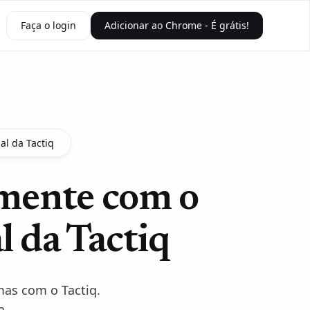
Faça o login
Adicionar ao Chrome - É grátis!
al da Tactiq
mente com o
l da Tactiq
mas com o Tactiq.
a.