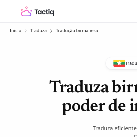
Início
Traduza
Tradução birmanesa
Tradu
Traduza bi
poder de i
Traduza eficient
C