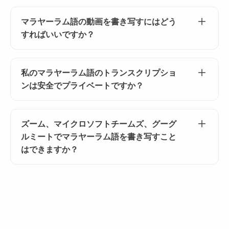
します。
絶対に！Tactiqでは、マラヤーラム語のトランスク
リプトを60種類以上の言語に翻訳できるため、会
マラヤーラム語の動画を書き写すにはどう
議のインサイトを海外のチームと簡単に共有でき
すればいいですか？
ます。
ビデオファイルをTactiqにアップロードします
（MP4やMovなどのフォーマットを最大2GBまで
私のマラヤーラム語のトランスクリプショ
サポート）。Tactiq はマラヤーラム語の音声をテ
ンは安全でプライベートですか？
キストに自動的に書き起こし、レビューできるよ
うにします。
はい、あなたのプライバシーは私たちの優先事項
です。Tactiqは音声を録音せずにリアルタイムで文
ズーム、マイクロソフトチームズ、グーグ
字起こしを行います。すべての文字起こしはテキ
ルミートでマラヤーラム語を書き写すこと
ストとして保存され、共有しない限り本人にのみ
はできますか？
表示されます。
はい!参考にしてください
https://help.tactiq.io/en/articles/8627989-what-
languages-does-tactiq-support
詳細について
は。Google Meet は通常、ズームや Microsoft
Teams よりも多くの言語をサポートしています。