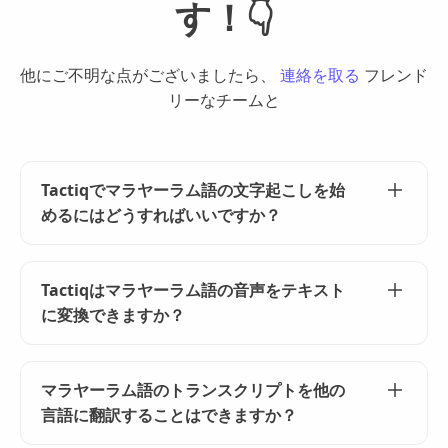
す！👇
他にご不明な点がございましたら、
連絡を取る
フレンド
リーなチームと
Tactiqでマラヤーラム語の文字起こしを始
めるにはどうすればいいですか？
マラヤーラム語の文字起こしを開始するには、
Tactiq Chrome拡張機能をインストールして会議に
Tactiqはマラヤーラム語の音声をテキスト
参加し、言語としてマラヤーラム語を選択しま
に変換できますか？
す。Tactiq はリアルタイムで文字起こしを行いま
す。
はい、Tactiqはマラヤーラム語の音声をテキストに
シームレスに転記できます。音声ファイルをアッ
マラヤーラム語のトランスクリプトを他の
プロードするだけで、あとはTactiqのAIが処理し、
言語に翻訳することはできますか？
正確なマラヤーラム語のトランスクリプトを提供