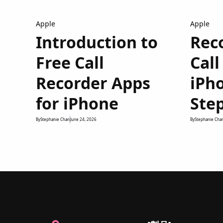
Apple
Apple
Introduction to
Rec
Free Call
Call
Recorder Apps
iPho
for iPhone
Ste
By
Stephanie Chan
June 24, 2026
By
Stephanie Cha