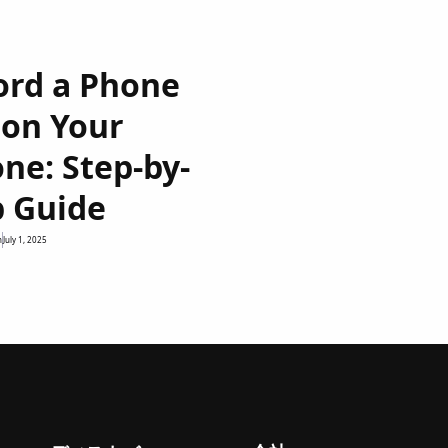
ord a Phone
 on Your
ne: Step-by-
p Guide
n
July 1, 2025