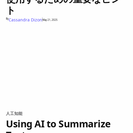
ト
By
Cassandra Dizon
May 21, 2025
人工知能
Using AI to Summarize