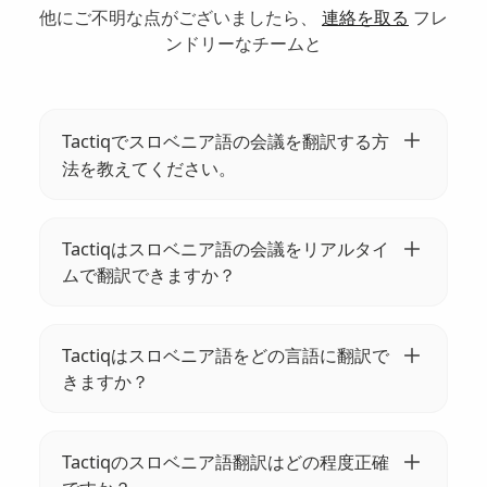
他にご不明な点がございましたら、
連絡を取る
フレ
ンドリーなチームと
Tactiqでスロベニア語の会議を翻訳する方
法を教えてください。
Tactiq Chrome拡張機能をインストールして会
議を開始すると、Tactiqがスロベニア語を自動
Tactiqはスロベニア語の会議をリアルタイ
的に文字起こし35以上の言語に翻訳します。
ムで翻訳できますか？
すばやく簡単にできます！
はい、Tactiqはスロベニア語会議のリアルタイ
ムの文字起こしと翻訳を提供しており、グロ
Tactiqはスロベニア語をどの言語に翻訳で
ーバルチームが正確かつ迅速に翻訳できるよ
きますか？
うにします。
Tactiqは、スロベニア語を英語、スペイン語、
フランス語、ドイツ語など35以上の言語に翻
Tactiqのスロベニア語翻訳はどの程度正確
訳できます。国際的なコラボレーションに最