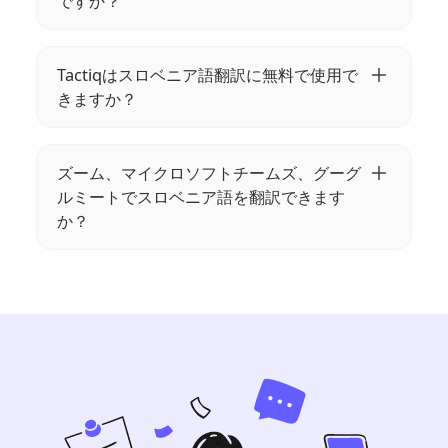
ですか？
適です！
Tactiqは高度なAIテクノロジーを使用して、ス
ロベニア語の会議を非常に正確に翻訳し、コ
Tactiqはスロベニア語翻訳に無料で使用で
ミュニケーションをシームレスかつ効果的に
きますか？
行います。
はい、無料でTactiqを使い始めて、無料でスロ
ベニア語の会議を多言語に翻訳することがで
ズーム、マイクロソフトチームズ、グーグ
きます。
ルミートでスロベニア語を翻訳できます
か？
はい!参考にしてください
https://help.tactiq.io/en/articles/8627989-
what-languages-does-tactiq-support
詳細に
ついては。Google Meet は通常、ズームや
Microsoft Teams よりも多くの言語をサポー
トしています。