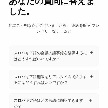
あなたの質問に答えま
した。
他にご不明な点がございましたら、
連絡を取る
フレ
ンドリーなチームと
スロバキア語の会議の議事録を翻訳するに
はどうすればいいですか？
Tactiq を使用してスロバキア語の会議の議事
録を翻訳できます。ログインして議事録をア
スロバキア語翻訳をリアルタイムで入手す
ップロードし、サポートされている35以上の
るにはどうすればいいですか？
言語のいずれかに翻訳をリクエストするだけ
TactiqのAIを使用すると、スロバキア語の翻訳
です。
をリアルタイムで取得できます。会議を開始
スロバキア語はどの言語に翻訳できます
するだけで、Tactiqが会話を自動的に文字起こ
か？