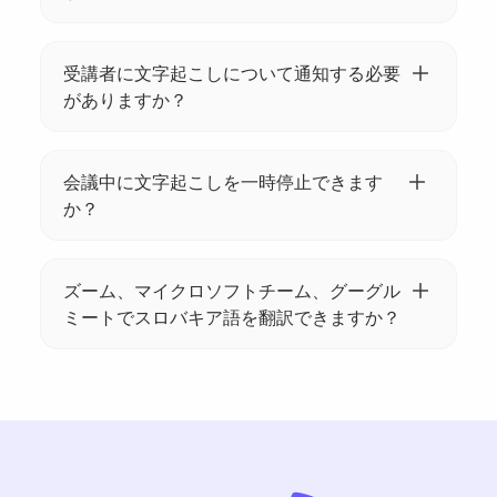
し翻訳します。
Tactiqは、スロバキア語を英語、スペイン語、
フランス語、ドイツ語など35以上の言語に翻
受講者に文字起こしについて通知する必要
訳することをサポートしています。リストか
がありますか？
ら希望する言語を選択してください。
はい。Tactiqでは、会議が文字起こしされるこ
とを会議の出席者に通知できます。Tactiq ウ
会議中に文字起こしを一時停止できます
ィジェットを使用して自動メッセージを送信
か？
します。
はい、会議中いつでもTactiqの文字起こしを一
時停止できます。Tactiq ウィジェットの一時
ズーム、マイクロソフトチーム、グーグル
停止ボタンをクリックするだけで、文字起こ
ミートでスロバキア語を翻訳できますか？
しを停止できます。
はい!参考にしてください
https://help.tactiq.io/en/articles/8627989-
what-languages-does-tactiq-support
詳細に
ついては。Google Meet は通常、ズームや
Microsoft Teams よりも多くの言語をサポー