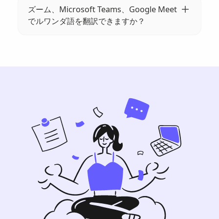
プトを保存して電子メールや共有可能なリン
ズーム、Microsoft Teams、Google Meet
クで共有したり、PDFまたはTXTファイルとし
でルワンダ語を翻訳できますか？
てエクスポートしてより良い文書化を実現し
はい!参考にしてください
たりできます。
https://help.tactiq.io/en/articles/8627989-
what-languages-does-tactiq-support
詳細に
ついては。Google Meet は通常、ズームや
Microsoft Teams よりも多くの言語をサポー
トしています。