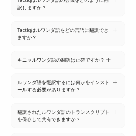
訳しますか？
TactiqのAIは、ルワンダ語の会議を35以上の言
語に瞬時に翻訳します。会議を開始し、Tactiq
Tactiqはルワンダ語をどの言語に翻訳でき
に文字起こしを任せて、希望する翻訳言語を
ますか？
選択するだけです。
Tactiqは、ルワンダ語を英語、フランス語、ス
ペイン語、ドイツ語など35以上の言語に翻訳
キニャルワンダ語の翻訳は正確ですか？
できます。詳細については、全リストをご覧
はい、TactiqのAIはキニャルワンダ語の会議を
ください。
高精度に翻訳し、明確で効果的な多言語コミ
ルワンダ語を翻訳するには何かをインスト
ュニケーションを維持するのに役立ちます。
ールする必要がありますか？
はい、ブラウザに Tactiq 拡張機能をインスト
ールする必要があります。Google Meet、
翻訳されたルワンダ語のトランスクリプト
Zoom、Microsoft Teams と連携して、リア
を保存して共有できますか？
ルタイムの文字起こしと翻訳を行います。
絶対に！Tactiqでは、翻訳されたトランスクリ