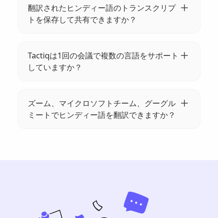
リストから希望の言語を選択します。また、
翻訳されたヒンディー語のトランスクリプ
会議プラットフォーム内で言語設定を直接調
トを保存して共有できますか？
整することもできます。
絶対に！翻訳したトランスクリプトをTactiqに
保存し、メールやリンクで共有したり、
Tactiqは1回の会議で複数の言語をサポート
PDF/TXTにエクスポートしたりできます。コ
していますか？
ミュニケーションと文書化を簡単に強化でき
現在、Tactiqは会議ごとに1つの言語の文字起
ます。
こしと翻訳をサポートしています。ご希望の
ズーム、マイクロソフトチーム、グーグル
言語を選択すると、あとはTactiqが処理しま
ミートでヒンディー語を翻訳できますか？
す。他の言語も間もなく登場します！
はい!参考にしてください
https://help.tactiq.io/en/articles/8627989-
what-languages-does-tactiq-support
詳細に
ついては。Google Meet は通常、ズームや
Microsoft Teams よりも多くの言語をサポー
トしています。