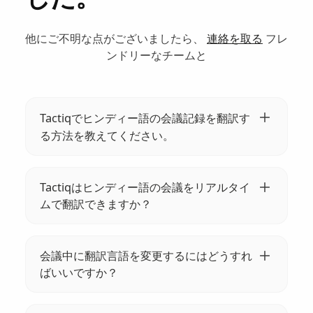
した。
他にご不明な点がございましたら、
連絡を取る
フレ
ンドリーなチームと
Tactiqでヒンディー語の会議記録を翻訳す
る方法を教えてください。
ヒンディー語のトランスクリプトをTactiqにア
ップロードします。その後、当社のAIを使用
Tactiqはヒンディー語の会議をリアルタイ
して、サポートされている35以上の言語のい
ムで翻訳できますか？
ずれかに翻訳します。今すぐミーティングを
はい、Tactiqはヒンディー語の会議のリアルタ
多言語化しましょう！
イムの文字起こしと35以上の言語への翻訳を
会議中に翻訳言語を変更するにはどうすれ
提供しています。インスタント翻訳で会議の
ばいいですか？
生産性と手間を省くことができます。
会議中に Tactiq ウィジェットをクリックし、