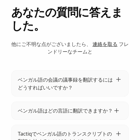
あなたの質問に答えま
した。
他にご不明な点がございましたら、
連絡を取る
フレ
ンドリーなチームと
ベンガル語の会議の議事録を翻訳するには
どうすればいいですか？
Tactiqを使えば、ベンガル語の会議の議事録を
簡単に翻訳できます。トランスクリプトをア
ベンガル語はどの言語に翻訳できますか？
ップロードし、ターゲット言語を選択すれ
Tactiqでは、ベンガル語を英語、スペイン語、
ば、あとはTactiqのAIに任せることができま
フランス語など35以上の言語に翻訳できま
す。無料で始めて、すぐにコミュニケーショ
Tactiqでベンガル語のトランスクリプトの
す。これにより、多様なチーム間での効果的
ンを改善しましょう。