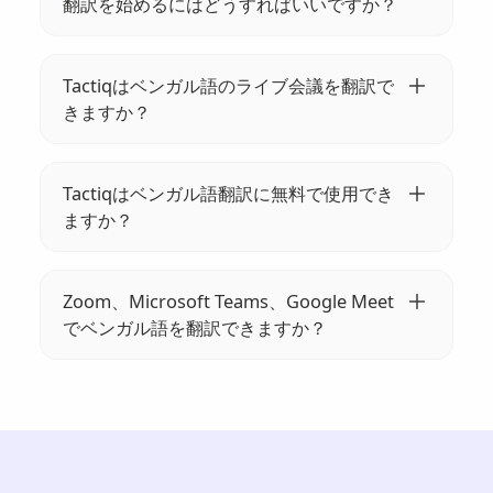
翻訳を始めるにはどうすればいいですか？
なコミュニケーションが可能になります。
まず、Tactiq Chrome 拡張機能をインストー
ルします。ミーティングに参加すると、Tactiq
Tactiqはベンガル語のライブ会議を翻訳で
が自動的に文字起こしを開始します。その
きますか？
後、数回クリックするだけで、翻訳する言語
はい、Tactiqはベンガル語のライブ会議を翻訳
を選択できます。
できます。会議中、Tactiqはリアルタイムの文
Tactiqはベンガル語翻訳に無料で使用でき
字起こしと翻訳を提供するので、希望する言
ますか？
語での会話を簡単にフォローできます。
はい、Tactiqはベンガル語の会議を翻訳するた
めの無料オプションを提供しています。無料
Zoom、Microsoft Teams、Google Meet
で始められますが、アップグレードしてより
でベンガル語を翻訳できますか？
高度な機能や統合機能を利用することもでき
はい!参考にしてください
ます。
https://help.tactiq.io/en/articles/8627989-
what-languages-does-tactiq-support
詳細に
ついては。Google Meet は通常、ズームや
Microsoft Teams よりも多くの言語をサポー