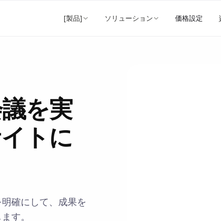
[製品]
ソリューション
価格設定
会議を実
サイトに
を明確にして、成果を
します。