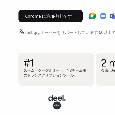
Chrome に追加-無料です！
Tactiqはオーバーをサポートしています
60以上
#1
2 
ズーム、グーグルミート、MSチーム用
会議は毎
のトランスクリプションツール