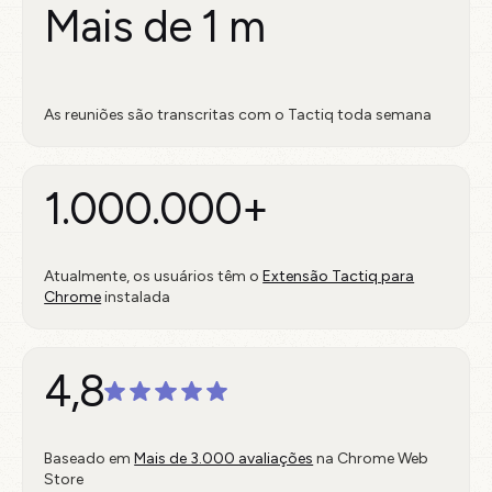
Mais de 1 m
As reuniões são transcritas com o Tactiq toda semana
1.000.000+
Atualmente, os usuários têm o
Extensão Tactiq para
Chrome
instalada
4,8
Baseado em
Mais de 3.000 avaliações
na Chrome Web
Store